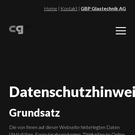
Direkt
Home
|
Kontakt
|
GBP Glastechnik AG
zum
Inhalt
Datenschutzhinwei
Grundsatz
Die von Ihnen auf dieser Webseite hinterlegten Daten
(Aktivitäten, Formularabsendungen, Tätigkeiten im Online